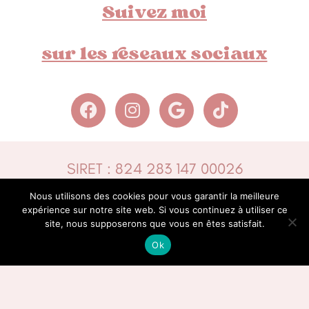
Suivez moi
sur les reseaux sociaux
F
I
G
T
a
n
o
i
c
s
o
k
SIRET : 824 283 147 00026
e
t
g
t
b
a
l
o
Nous utilisons des cookies pour vous garantir la meilleure
Réalisé par les-ptits-soins-de-nadege.fr |
o
g
e
k
expérience sur notre site web. Si vous continuez à utiliser ce
site, nous supposerons que vous en êtes satisfait.
o
r
k
a
Ok
Mentions légales
-CGV
m
Médiateur
CM2C –
Tous droits réservés